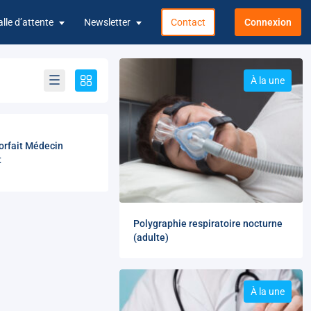
alle d’attente
Newsletter
Contact
Connexion
À la une
orfait Médecin
t
Polygraphie respiratoire nocturne
(adulte)
À la une