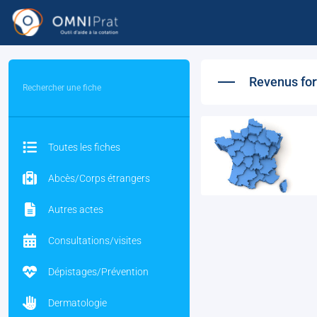
Revenus for
Recherche
Toutes les fiches
Abcès/Corps étrangers
Autres actes
Consultations/visites
Dépistages/Prévention
Dermatologie