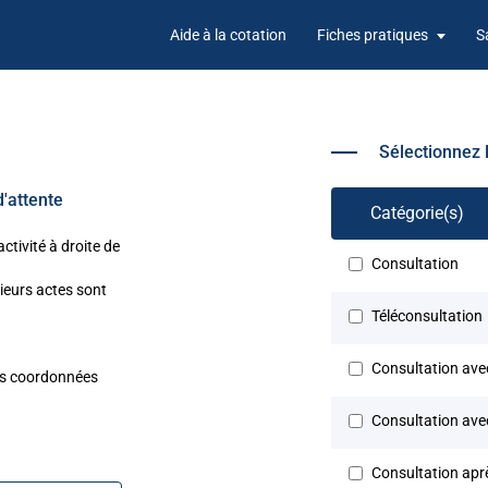
Aide à la cotation
Fiches pratiques
S
Sélectionnez 
'attente
Catégorie(s)
ctivité à droite de
Consultation
sieurs actes sont
Téléconsultation
Consultation avec
vos coordonnées
Consultation av
Consultation aprè