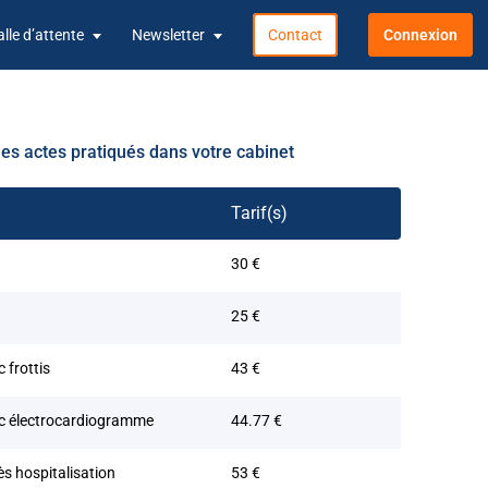
alle d’attente
Newsletter
Contact
Connexion
les actes pratiqués dans votre cabinet
Tarif(s)
30 €
25 €
 frottis
43 €
ec électrocardiogramme
44.77 €
s hospitalisation
53 €