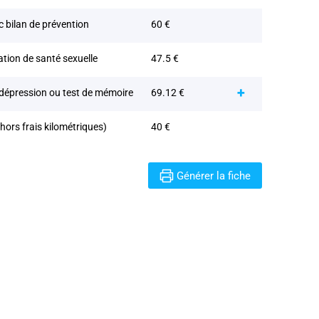
 bilan de prévention
60 €
tion de santé sexuelle
47.5 €
 dépression ou test de mémoire
69.12 €
(hors frais kilométriques)
40 €
s frais kilométrique)
70 €
Générer la fiche
'enfant < à 6ans
35 €
gatoire enfant
60 €
ivi de l'obésité de 3 à 13 ans
47.5 €
uivi d'un enfant autiste
47.5 €