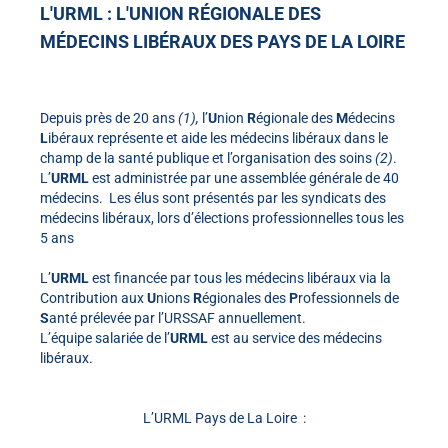
L'URML : L'UNION RÉGIONALE DES
MÉDECINS LIBÉRAUX DES PAYS DE LA LOIRE
Depuis près de 20 ans
(1),
l’
U
nion
R
égionale des
M
édecins
L
ibéraux représente et aide les médecins libéraux dans le
champ de la santé publique et l’organisation des soins
(2)
.
L’
URML
est administrée par une assemblée générale de 40
médecins. Les élus sont présentés par les syndicats des
médecins libéraux, lors d’élections professionnelles tous les
5 ans
L’
URML
est financée par tous les médecins libéraux via la
Contribution aux
U
nions
R
égionales des
P
rofessionnels de
S
anté prélevée par l’URSSAF annuellement.
L’équipe salariée de l’
URML
est au service des médecins
libéraux.
L’URML Pays de La Loire :