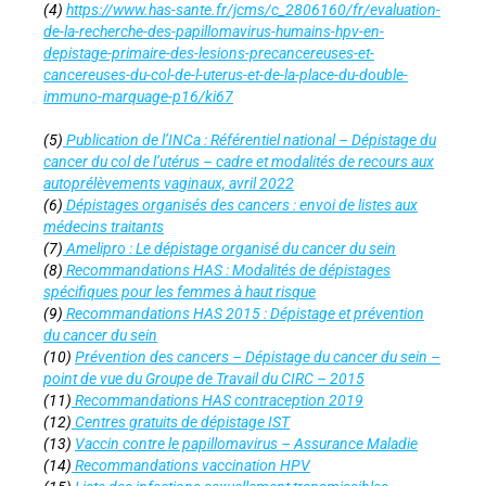
(4)
https://www.has-sante.fr/jcms/c_2806160/fr/evaluation-
de-la-recherche-des-papillomavirus-humains-hpv-en-
depistage-primaire-des-lesions-precancereuses-et-
cancereuses-du-col-de-l-uterus-et-de-la-place-du-double-
immuno-marquage-p16/ki67
(5)
Publication de l’INCa : Référentiel national – Dépistage du
cancer du col de l’utérus – cadre et modalités de recours aux
autoprélèvements vaginaux, avril 2022
(6)
Dépistages organisés des cancers : envoi de listes aux
médecins traitants
(7)
Amelipro : Le dépistage organisé du cancer du sein
(8)
Recommandations HAS : Modalités de dépistages
spécifiques pour les femmes à haut risque
(9)
Recommandations HAS 2015 : Dépistage et prévention
du cancer du sein
(10)
Prévention des cancers – Dépistage du cancer du sein –
point de vue du Groupe de Travail du CIRC – 2015
(11)
Recommandations HAS contraception 2019
(12)
Centres gratuits de dépistage IST
(13)
Vaccin contre le papillomavirus – Assurance Maladie
(14)
Recommandations vaccination HPV