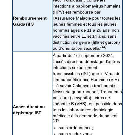
vaccin Gardasil 9 contre les
infections à papillomavirus humains
(HPV) est remboursé par
Remboursement
l’Assurance Maladie pour toutes les
Gardasil 9
jeunes femmes et tous les jeunes
hommes âgés de 11 à 26 ans, non
vaccinés entre 11 et 14 ans, sans
distinction de genre (fille et garçon)
(14)
ou d’orientation sexuelle.
À partir du 1er septembre 2024,
l’accès direct au dépistage d’autres
infections sexuellement
transmissibles (IST) que le Virus de
l’Immunodéficience Humaine (VIH)
– à savoir Chlamydia trachomatis ;
Neisseria gonorrhoeae ; Treponema
pallidum (la syphilis) ; virus de
l’hépatite B (VHB), est possible dans
Accès direct au
tous les laboratoires de biologie
dépistage IST
médicale à la demande du patient
(15)
sans ordonnance ;
sans rendez-vous ;