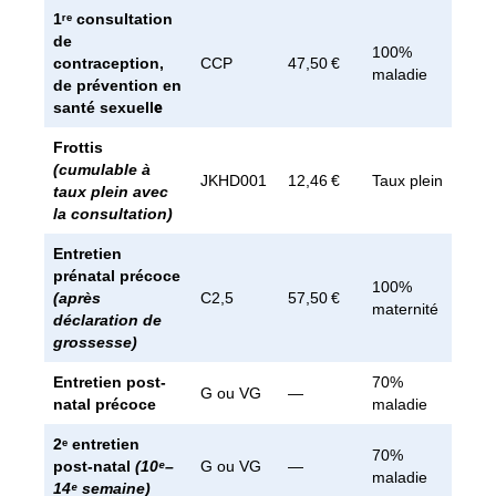
1ʳᵉ consultation
de
100%
contraception,
CCP
47,50 €
maladie
de prévention en
santé sexuell
e
Frottis
(cumulable à
JKHD001
12,46 €
Taux plein
taux plein avec
la consultation)
Entretien
prénatal précoce
100%
(après
C2,5
57,50 €
maternité
déclaration de
grossesse)
Entretien post-
70%
G ou VG
—
natal précoce
maladie
2ᵉ entretien
70%
post-natal
(10ᵉ–
G ou VG
—
maladie
14ᵉ semaine)