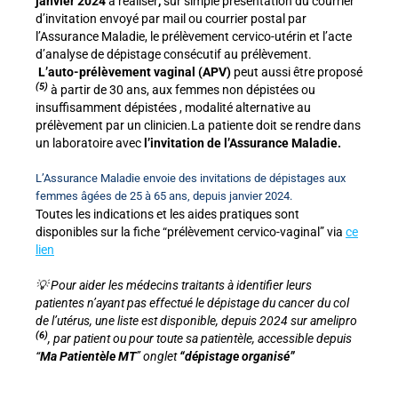
janvier 2024
à réaliser
,
sur simple présentation du courrier
d’invitation
envoyé par mail ou courrier postal par
l’Assurance Maladie,
le prélèvement cervico-utérin et l’acte
d’analyse de dépistage
consécutif au prélèvement.
L’auto-prélèvement vaginal (APV)
peut aussi être proposé
(5)
à partir de 30 ans, aux femmes non
dépistées ou
insuffisamment dépistées , modalité alternative au
prélèvement par un clinicien.La patiente doit se rendre dans
un laboratoire avec
l’invitation de l’Assurance Maladie.
L’Assurance Maladie envoie des invitations de dépistages aux
femmes âgées de 25 à 65 ans, depuis janvier 2024.
Toutes les indications et les aides pratiques sont
disponibles sur la fiche “prélèvement cervico-vaginal” via
ce
lien
💡 Pour aider les médecins traitants à identifier leurs
patientes n’ayant pas effectué le dépistage du cancer du col
de l’utérus, une liste est disponible, depuis 2024 sur amelipro
(6)
, par patient ou pour toute sa patientèle, accessible depuis
“
Ma Patientèle MT
” onglet
“dépistage organisé”