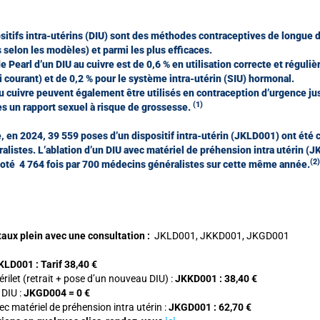
sitifs intra-utérins (DIU) sont des méthodes contraceptives de longue d
s selon les modèles) et parmi les plus efficaces.
e Pearl d’un DIU au cuivre est de 0,6 % en utilisation correcte et réguliè
 courant) et de 0,2 % pour le système intra-utérin (SIU) hormonal.
u cuivre peuvent également être utilisés en contraception d’urgence jus
(
1)
ès un rapport sexuel à risque de grossesse.
, en 2024, 39 559 poses d’un dispositif intra-utérin (JKLD001) ont été c
alistes. L’ablation d’un DIU avec matériel de préhension intra utérin (
(2)
 coté 4 764 fois par 700 médecins généralistes sur cette même année.
 taux plein avec une consultation :
JKLD001, JKKD001, JKGD001
KLD001 : Tarif 38,40 €
ilet (retrait + pose d’un nouveau DIU) :
JKKD001 : 38,40 €
 DIU :
JKGD004 = 0 €
ec matériel de préhension intra utérin :
JKGD001 : 62,70 €