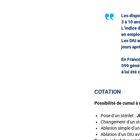
Les dispo
3 à 10 an
L’indice d
en emploi
Les DIU a
jours apr
En France
599 génér
à lui été
COTATION
Possibilité de cumul à
Pose d’un stérilet :
J
Changement d’un stér
Ablation simple d’un
Ablation d’un DIU av