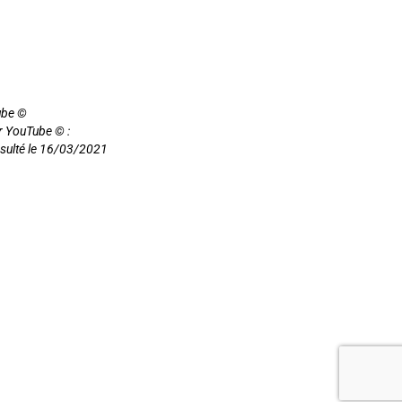
ube ©
r YouTube © :
onsulté le 16/03/2021