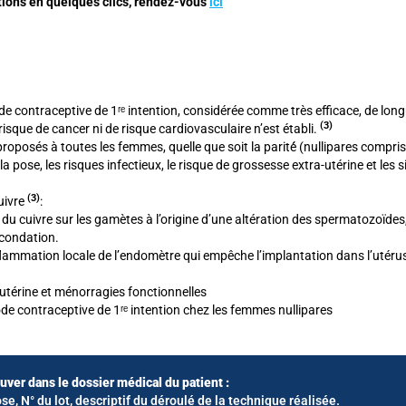
ations en quelques clics, rendez-vous
ici
ode contraceptive de 1ʳᵉ intention, considérée comme très efficace, de long
(3
)
isque de cancer ni de risque cardiovasculaire n’est établi.
roposés à toutes les femmes, quelle que soit la parité́ (nullipares compris
la pose, les risques infectieux, le risque de grossesse extra-utérine et les s
(3
)
uivre
:
 du cuivre sur les gamètes à l’origine d’une altération des spermatozoïdes
fécondation.
lammation locale de l’endomètre qui empêche l’implantation dans l’utérus
utérine et ménorragies fonctionnelles
e contraceptive de 1ʳᵉ intention chez les femmes nullipares
ouver dans le dossier médical du patient :
se, N° du lot, descriptif du déroulé de la technique réalisée.