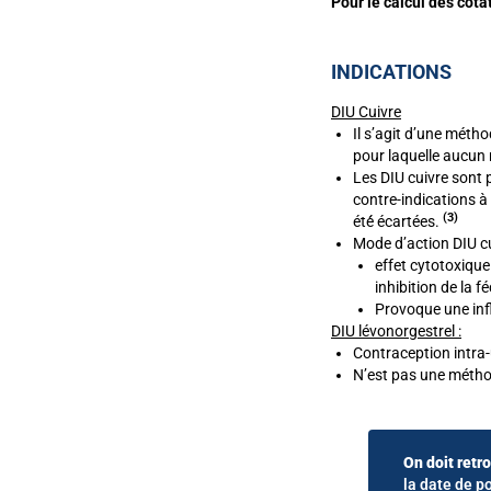
Pour le calcul des cot
INDICATIONS
DIU Cuivre
Il s’agit d’une méth
pour laquelle aucun r
Les DIU cuivre sont p
contre-indications à 
(3
)
été́ écartées.
Mode d’action DIU c
effet cytotoxique
inhibition de la 
Provoque une inf
DIU lévonorgestrel :
Contraception intra-
N’est pas une méthod
On doit retr
la date de po