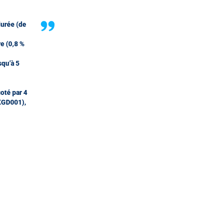
urée (de
re (0,8 %
qu’à 5
oté par 4
JKGD001),