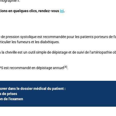
mographie ».
ations en quelques clics, rendez-vous
ici
.
ice de pression systolique est recommandée pour les patients porteurs de f
ticulier les fumeurs et les diabétiques.
à la cheville est un outil simple de dépistage et de suivi de l’artériopathie
(4)
’IPS est recommandé en dépistage annuel
.
ouver dans le dossier médical du patient :
s de prises
ion de l’examen