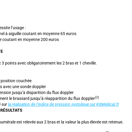
ssite l’usage :
nel à aiguille coutant en moyenne 65 euros
ire coutant en moyenne 200 euros
TE
aut 3 points avec obligatoirement les 2 bras et 1 cheville.
n position couchée
ls avec une sonde doppler
tension jusqu’à disparition du flux doppler
(2)
ment le brassard jusqu’à réapparition du flux doppler
é sur
la réalisation de l’indice de pression systolique sur KitMédical.fr
 RÉSULTATS
umérale est relevée aux 2 bras et la valeur la plus élevée est retenue.