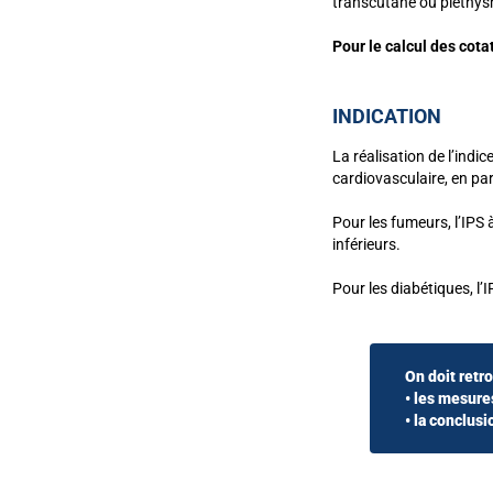
transcutané ou pléthys
Pour le calcul des cot
INDICATION
La réalisation de l’ind
cardiovasculaire, en par
Pour les fumeurs, l’IPS 
inférieurs.
Pour les diabétiques, l
On doit retr
• les mesure
• la conclus