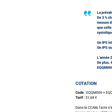
La préval
De 3 % ch
mesure de
que celle
systoliqu
Un IPS in
Un IPS su
L’année 2
De plus, 
EQQM006,
COTATION
Code :
EQQM006 + EQQ
Tarif :
31,68 €
Dans la CCAM, l’acte s’i