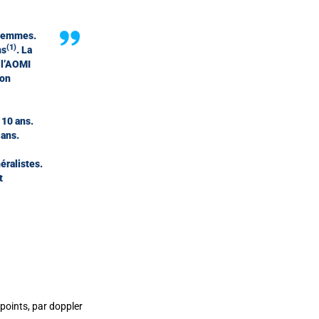
 femmes.
(1)
ns
. La
 l’AOMI
ion
 10 ans.
 ans.
éralistes.
t
 points, par doppler