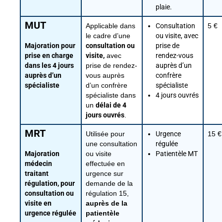
plaie.
MUT
Applicable dans
Consultation
5 €
le cadre d’une
ou visite, avec
Majoration pour
consultation ou
prise de
prise en charge
visite,
avec
rendez-vous
dans les 4 jours
prise de rendez-
auprès d’un
auprès d’un
vous auprès
confrère
spécialiste
d’un confrère
spécialiste
spécialiste dans
4 jours ouvrés
un
délai de 4
jours ouvrés
.
MRT
Utilisée pour
Urgence
15 €
une consultation
régulée
Majoration
ou visite
Patientèle MT
médecin
effectuée en
traitant
urgence sur
régulation, pour
demande de la
consultation ou
régulation 15,
visite en
auprès de la
urgence régulée
patientèle