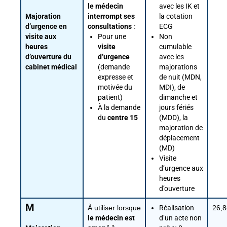
le médecin
avec les IK et
Majoration
interrompt ses
la cotation
d’urgence en
consultations
:
ECG
visite aux
Pour une
Non
heures
visite
cumulable
d’ouverture du
d’urgence
avec les
cabinet médical
(demande
majorations
expresse et
de nuit (MDN,
motivée du
MDI), de
patient)
dimanche et
À la demande
jours fériés
du
centre 15
(MDD), la
majoration de
déplacement
(MD)
Visite
d’urgence aux
heures
d’ouverture
M
À utiliser lorsque
Réalisation
26,8
le médecin est
d’un acte non