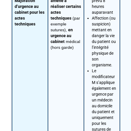
Majoration
amené à
prévu 8
d’urgence au
réaliser certains
heures
cabinet pour les
actes
auparavant
actes
techniques
(par
Affection (ou
techniques
exemple
suspicion)
sutures),
en
mettant en
urgence au
danger la vie
cabinet
médical
du patient ou
(hors garde)
l’intégrité
physique de
son
organisme.
Le
modificateur
M s’applique
également en
urgence par
un médecin
au domicile
du patient et
uniquement
pour les
sutures de