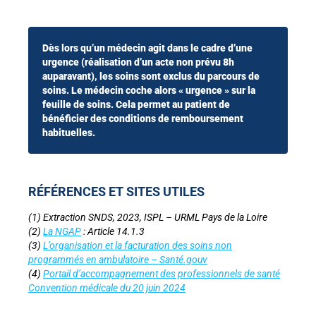
Dès lors qu’un médecin agit dans le cadre d’une
urgence (réalisation d’un acte non prévu 8h
auparavant), les soins sont exclus du parcours de
soins. Le médecin coche alors « urgence » sur la
feuille de soins. Cela permet au patient de
bénéficier des conditions de remboursement
habituelles.
RÉFÉRENCES ET SITES UTILES
(1) Extraction SNDS, 2023, ISPL – URML Pays de la Loire
(2)
La NGAP
: Article 14.1.3
(3)
L’organisation et la facturation des soins non
programmés en ambulatoire – Santé.gouv
(4)
Portail
d’accompagnement des professionnels de santé
Convention médicale du 20 juin 2024