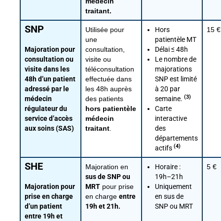
médecin
traitant.
SNP
Utilisée pour
Hors
15 €
une
patientèle MT
Majoration pour
consultation,
Délai ≤ 48h
consultation ou
visite ou
Le nombre de
visite dans les
téléconsultation
majorations
48h d’un patient
effectuée dans
SNP est limité
adressé par le
les 48h auprès
à 20 par
(3)
médecin
des patients
semaine.
régulateur du
hors patientèle
Carte
service d’accès
médecin
interactive
aux soins (SAS)
traitant
.
des
départements
(4)
actifs
SHE
Majoration en
Horaire :
5 €
sus de SNP ou
19h–21h
Majoration pour
MRT
pour prise
Uniquement
prise en charge
en charge
entre
en sus de
d’un patient
19h et 21h.
SNP ou MRT
entre 19h et