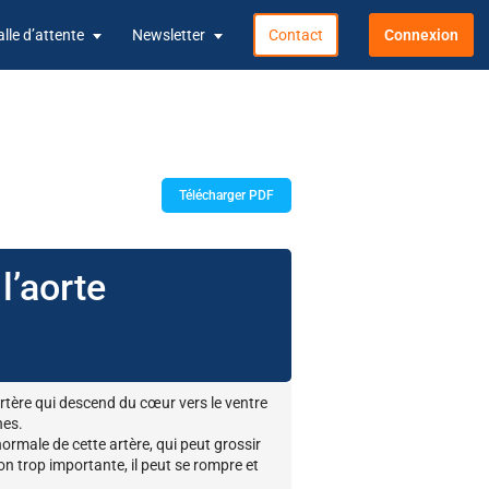
alle d’attente
Newsletter
Contact
Connexion
Télécharger PDF
l’aorte
rtère qui descend du cœur vers le ventre
nes.
ormale de cette artère, qui peut grossir
n trop importante, il peut se rompre et