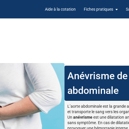
Aide à la cotation
Fiches pratiques
S
Anévrisme de 
abdominale
L’aorte abdominale est la grande a
et transporte le sang vers les orga
Un
anévrisme
est une dilatation an
sans symptôme. En cas de dilatatio
provoquer une hémorragie interne.