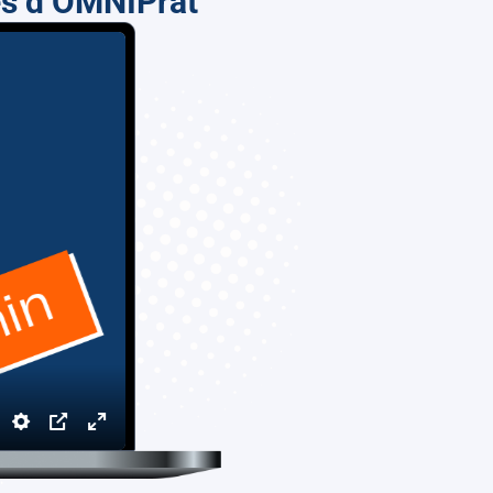
tés d’OMNIPrat
Settings
PIP
Enter
fullscreen