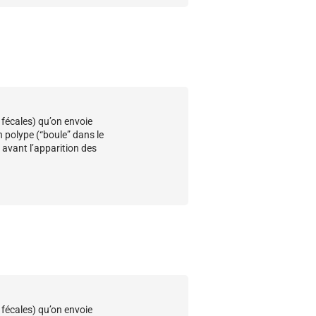
s fécales) qu’on envoie
n polype (“boule” dans le
 avant l’apparition des
s fécales) qu’on env
oie