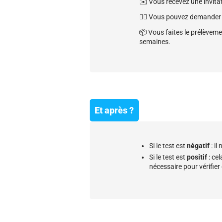
✉️ Vous recevez une invitat
🧑‍⚕️ Vous pouvez demander
📦 Vous faites le prélèveme
semaines.
Et après ?
Si le test est
négatif
: i
Si le test est
positif
: ce
nécessaire pour vérifier