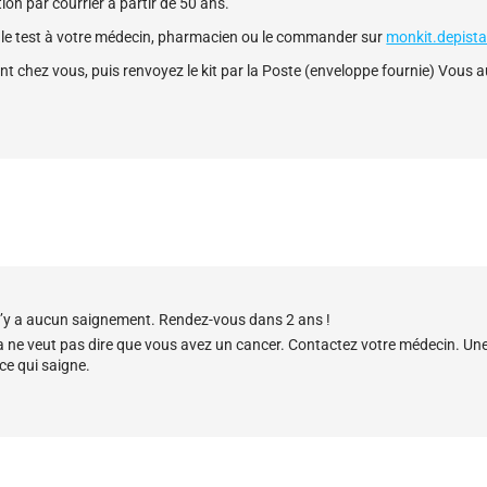
ion par courrier à partir de 50 ans.
 le test à votre médecin, pharmacien ou le commander sur
monkit.depista
nt chez vous, puis renvoyez le kit par la Poste (enveloppe fournie) Vous 
l n’y a aucun saignement. Rendez-vous dans 2 ans !
la ne veut
pas
dire que vous avez un cancer. Contactez votre médecin. Une
 ce qui saigne.