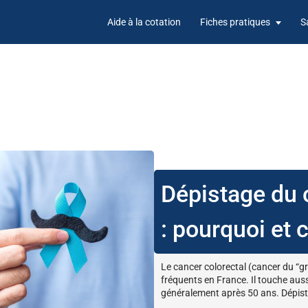
Aide à la cotation
Fiches pratiques
S
Dépistage du 
: pourquoi et
Le cancer colorectal (cancer du “gro
fréquents en France. Il touche aus
généralement après 50 ans. Dépisté 